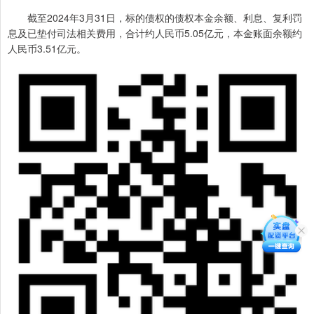
截至2024年3月31日，标的债权的债权本金余额、利息、复利罚
息及已垫付司法相关费用，合计约人民币5.05亿元，本金账面余额约
人民币3.51亿元。