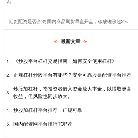
布
​期货配资是否合法 国内商品期货早盘开盘，碳酸锂涨超2%
最新文章
《炒股平台杠杆交易指南：如何安全使用杠杆》
1、
正规杠杆炒股平台有哪些？安全可靠股票配资平台推荐
2、
炒股加杠杆，指投资者借入资金放大本金，以博取更高
3、
收益，但风险也同步放大。
炒股加杠杆平台推荐，正规可靠
4、
国内配资网平台排行TOP荐
5、