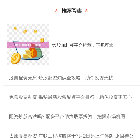
推荐阅读
炒股加杠杆平台推荐，正规可靠
​股票配资无息 炒股配资知识全攻略，助你投资无忧
​免息股票配资 揭秘最新股票配资平台排行，助你投资更安心
​配资炒股合法吗? 配资平台助力股票投资，把握市场机遇
​太原股票配资 广联工程控股将于7月2日起上午停牌 原因待公