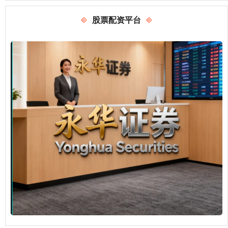
股票配资平台