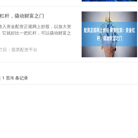
金杠杆，撬动财富之门
借入资金配资正规网上炒股，以放大资
。它就好比一把杠杆，可以撬动财富之
栏目：
股票配资平台
 1 页/6 条记录