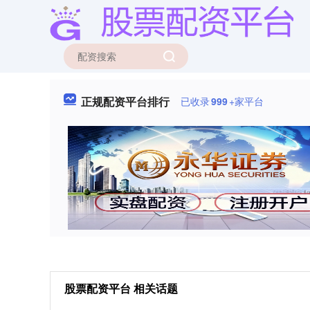
正规配资平台排行
已收录
999
+家平台
股票配资平台 相关话题