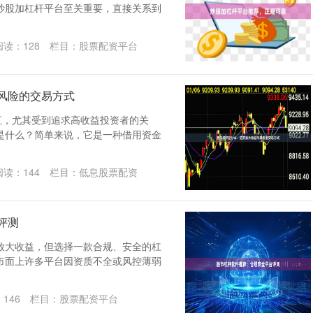
炒股加杠杆平台至关重要，直接关系到
阅读：
128
栏目：
股票配资平台
风险的交易方式
汇，尤其受到追求高收益投资者的关
是什么？简单来说，它是一种借用资金
阅读：
144
栏目：
低息股票配资
评测
放大收益，但选择一款合规、安全的杠
市面上许多平台因资质不全或风控薄弱
：
146
栏目：
股票配资平台