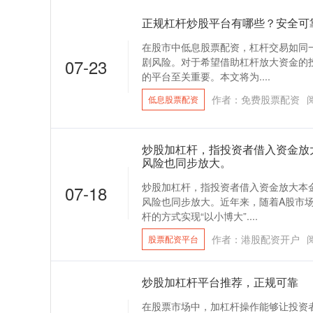
正规杠杆炒股平台有哪些？安全可
在股市中低息股票配资，杠杆交易如同
07-23
剧风险。对于希望借助杠杆放大资金的
的平台至关重要。本文将为....
作者：免费股票配资
低息股票配资
炒股加杠杆，指投资者借入资金放
风险也同步放大。
炒股加杠杆，指投资者借入资金放大本
07-18
风险也同步放大。近年来，随着A股市
杆的方式实现“以小博大”....
作者：港股配资开户
股票配资平台
炒股加杠杆平台推荐，正规可靠
在股票市场中，加杠杆操作能够让投资