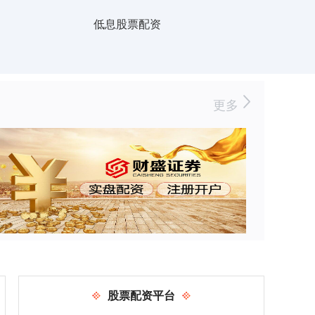
低息股票配资
更多
股票配资平台